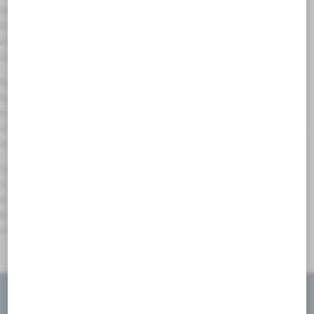
Die Urne kann dann entweder in einem Urnengrab auf dem
Friedhof oder in einem Kolumbarium (einem Bauwerk zur
Aufbewahrung von Urnen, das meist dem Friedhof angrenzt)
aufbewahrt werden.
Nach der Einäscherung ist es auch möglich eine See- oder
Baumbestattung durchzuführen. Dies ist vor allem bei
naturbezogenen Menschen beliebt. Wir beraten Sie hierzu
umfangreich und zeigen Ihnen die verschiedenen Möglichkeiten
auf.
Selbstverständlich ist auch die anonyme Beisetzung möglich, die
sich als kostengünstig und gleichzeitig pflegeleichteste Variante
darstellt. Über genaue Gebühren der jeweiligen
Bestattungsformen sowie der gewünschten Grabstelle
informieren wir Sie gerne.
WIR SIND FÜR SIE DA ...