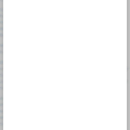
Sollte der Verstorbene bereits zu Lebzeiten nicht angegeben
haben, dass er eine Feuerbestattung wünscht, ist es dennoch
möglich, dass die Hinterbliebenen in der Reihenfolge der
Bestattungspflicht berechtigt sind, die Feuerbestattung als
Bestattungsart zu wählen.
Wir besprechen mit Ihnen die Wahl des sogenannten
Kremierungssargs, der Verbrennsarg.
Der Leichnam wird in einem Sarg bei ca. 1200 Grad Celsius
verbrannt. Beigefügt wird ein nummerierter feuerfester Stein, der
Schamottstein, so dass die Asche eindeutig dem Verstorbenen
zugeordnet werden kann. Nachdem die Asche abgekühlt ist, wird
sie zunächst in eine Aschekapsel gefüllt.
Anschließend können Sie sich aus unserem vielfältigen Angebot
ihre individuelle Schmuckurne aussuchen. Diese führen wir in
verschiedenen Preisklassen, so dass Sie preiswert eine
wundervolle Urne bei uns erwerben können. Hierzu beraten wir
Sie gerne persönlich.